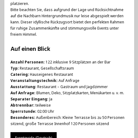
platzieren.
Bitte beachten Sie, dass aufgrund der Lage und Rücksichtnahme
auf die Nachbarn Hintergrundmusik nur leise abgespielt werden
kann. Dieser idyllische Rückzugsort bietet den perfekten Rahmen
für ruhige Zusammenkünfte und stimmungsvolle Events unter
freiem Himmel.
Auf einen Blick
Anzahl Personen:
122 inklusive 9 Sitzplätzen an der Bar
Typ:
Restaurant, Gesellschaftsraum
Catering:
Hauseigenes Restaurant
Veranstaltungstechnik:
Auf Anfrage
Ausstattung:
Restaurant – Gastraum und Jagdzimmer
Auf Anfrage:
Blumen, Deko, Sitzplatzkarten, Menükarten u. v. m.
Separater Eingang:
Ja
Abtrennbar:
teilweise
Sperrstunde:
02:00 Uhr
Besonderes:
Außenbereich: Kleine Terrasse bis zu 50 Personen
sitzend, große Terrasse Innenhof 120 Personen sitzend
Eventguide (Deutsch)