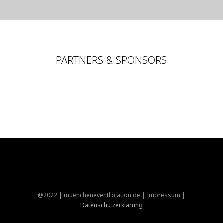
PARTNERS & SPONSORS
@2022 | muencheneventlocation.de |
Impressum
|
Datenschutzerklärung